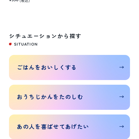
(税込)
シチュエーションから探す
SITUATION
ごはんを
おいしく
する
おうち
じかんを
たのしむ
あの人を
喜ばせて
あげたい