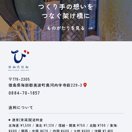
つくり手の想いを
つなぐ架け橋に
ものがたりを見る
〒779-2305
徳島県海部郡美波町奥河内字寺前229-3
0884-70-1857
送料について
通常(常温)配送料金
北海道:¥1,500 / 東北:¥1,120 / 信越・関東:¥750 / 北陸:¥700 / 東海:
¥680 / 関西・中国:¥620 / 四国:¥600 / 九州:¥680 / 沖縄:¥1,400