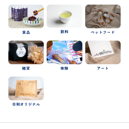
飲料
食品
ペットフード
体験
雑貨
アート
日和オリジナル