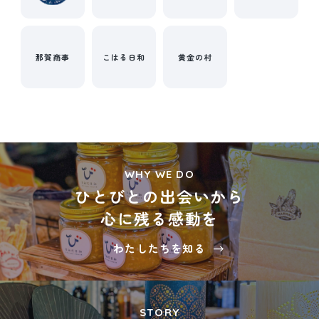
那賀商事
こはる日和
黄金の村
WHY WE DO
ひとびとの出会いから
心に残る感動を
わたしたちを知る
STORY