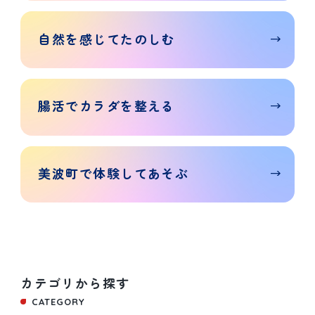
自然を
感じて
たのしむ
腸活で
カラダを
整える
美波町で
体験して
あそぶ
カテゴリから探す
CATEGORY