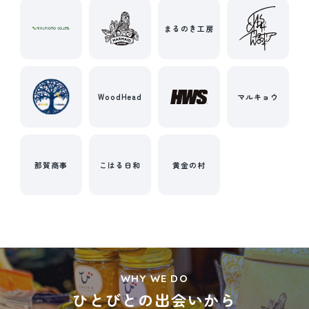
まるのき工房
WoodHead
マルキョウ
那賀商事
こはる日和
黄金の村
WHY WE DO
ひとびとの出会いから