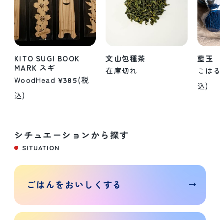
KITO SUGI BOOK
文山包種茶
藍玉
MARK スギ
在庫切れ
こは
WoodHead
(税
¥385
込)
込)
シチュエーションから探す
SITUATION
ごはんを
おいしく
する