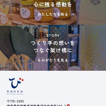
心に残る感動を
わたしたちを知る
STORY
つくり手の想いを
つなぐ架け橋に
ものがたりを見る
〒779-2305
徳島県海部郡美波町奥河内字寺前229-3