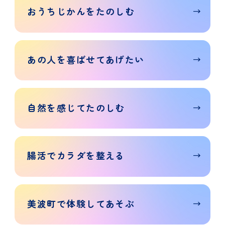
おうち
じかんを
たのしむ
あの人を
喜ばせて
あげたい
自然を
感じて
たのしむ
腸活で
カラダを
整える
美波町で
体験して
あそぶ