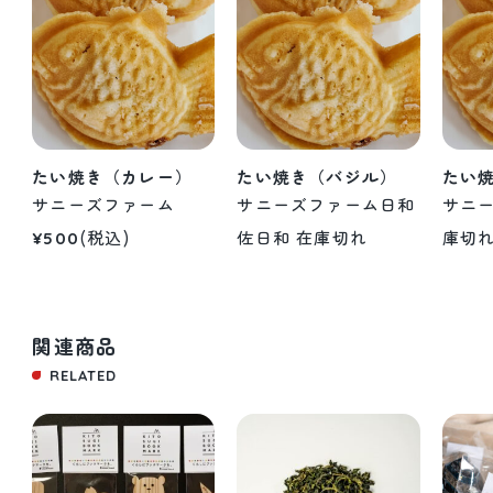
たい焼き（カレー）
たい焼き（バジル）
たい
サニーズファーム
サニーズファーム
日和
サニ
(税込)
佐日和
在庫切れ
庫切
¥500
関連商品
RELATED