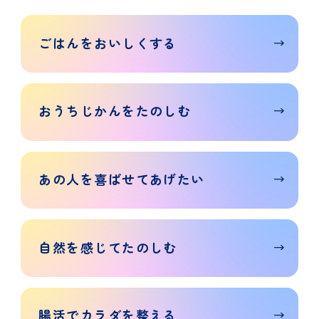
ごはんを
おいしく
する
おうち
じかんを
たのしむ
あの人を
喜ばせて
あげたい
自然を
感じて
たのしむ
腸活で
カラダを
整える