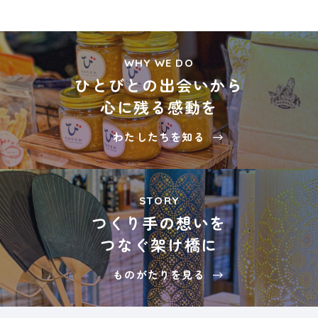
WHY WE DO
ひとびとの出会いから
心に残る感動を
わたしたちを知る
STORY
つくり手の想いを
つなぐ架け橋に
ものがたりを見る