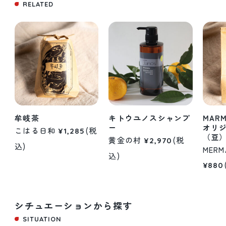
RELATED
牟岐茶
キトウユノスシャンプ
MARM
ー
オリ
こはる日和
(税
¥1,285
（豆）
黄金の村
(税
¥2,970
込)
MERM
込)
¥880
シチュエーションから探す
SITUATION