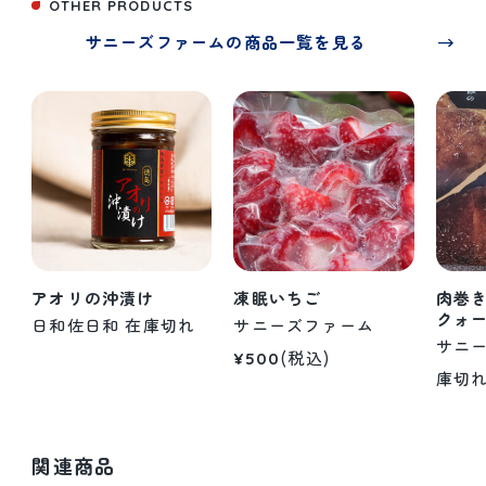
OTHER PRODUCTS
サニーズファームの商品一覧を見る
アオリの沖漬け
凍眠いちご
肉巻
クォ
日和佐日和
在庫切れ
サニーズファーム
サニ
(税込)
¥500
庫切
関連商品